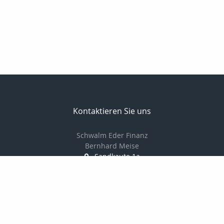
Kontaktieren Sie uns
Schwalm Eder Finanz
Bernhard Meise
Sandkaute 1a
34596 Bad Zwesten
056269217830
01725691087
056269217839
info@schwalm-eder-finanz.de
http://www.schwalm-eder-finanz.de