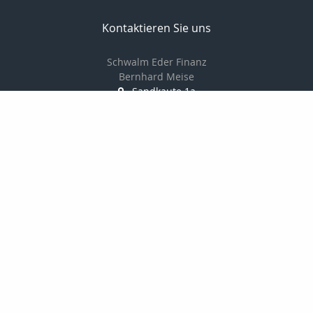
Kontaktieren Sie uns
Schwalm Eder Finanz
Bernhard Meise
Sandkaute 1a
34596 Bad Zwesten
056269217830
01725691087
056269217839
info@schwalm-eder-finanz.de
http://www.schwalm-eder-finanz.de
Nachricht schreiben
Startseite
Privat