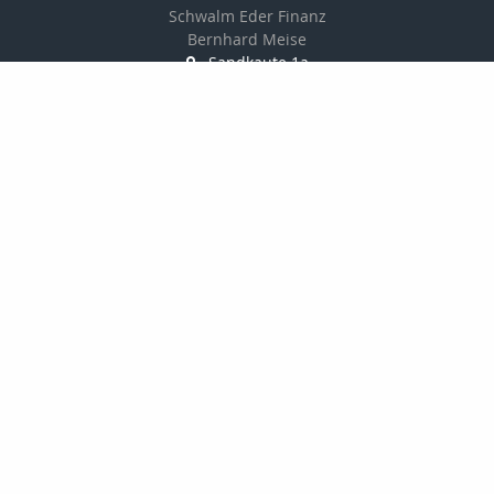
Schwalm Eder Finanz
Bernhard Meise
Sandkaute 1a
34596 Bad Zwesten
056269217830
01725691087
056269217839
info@schwalm-eder-finanz.de
http://www.schwalm-eder-finanz.de
Nachricht schreiben
Startseite
Privat
Gewerbe
Onlinerechner