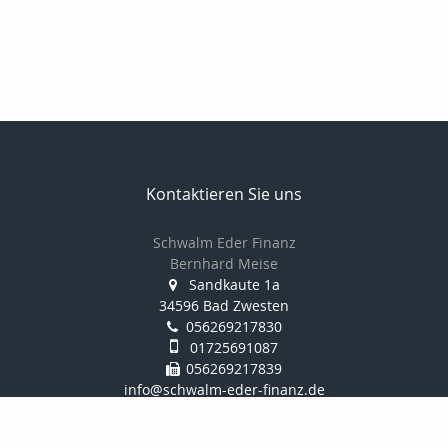
Kontaktieren Sie uns
Schwalm Eder Finanz
Bernhard Meise
Sandkaute 1a
34596 Bad Zwesten
056269217830
01725691087
056269217839
info@schwalm-eder-finanz.de
http://www.schwalm-eder-finanz.de