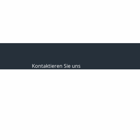
Kontaktieren Sie uns
Schwalm Eder Finanz
Bernhard Meise
Sandkaute 1a
34596 Bad Zwesten
056269217830
01725691087
056269217839
info@schwalm-eder-finanz.de
http://www.schwalm-eder-finanz.de