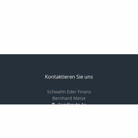
Kontaktieren Sie uns
Schwalm Eder Finanz
Bernhard Meise
Sandkaute 1a
34596 Bad Zwesten
056269217830
01725691087
056269217839
info@schwalm-eder-finanz.de