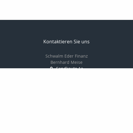
Kontaktieren Sie uns
Schwalm Eder Finanz
Bernhard Meise
Sandkaute 1a
34596 Bad Zwesten
056269217830
01725691087
056269217839
info@schwalm-eder-finanz.de
http://www.schwalm-eder-finanz.de
Nachricht schreiben