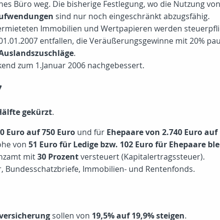
s Büro weg. Die bisherige Festlegung, wo die Nutzung von m
aufwendungen
sind nur noch eingeschränkt abzugsfähig.
ermieteten Immobilien und Wertpapieren werden steuerpflic
 01.01.2007 entfallen, die Veräußerungsgewinne mit 20% pa
 Auslandszuschläge
.
kend zum 1.Januar 2006 nachgebessert.
7
Hälfte gekürzt
.
70 Euro auf 750 Euro
und für
Ehepaare von 2.740 Euro auf 
öhe von
51 Euro für Ledige bzw. 102 Euro für Ehepaare ble
anzamt mit
30 Prozent
versteuert (Kapitalertragssteuer).
r, Bundesschatzbriefe, Immobilien- und Rentenfonds.
versicherung
sollen von
19,5% auf 19,9% steigen
.