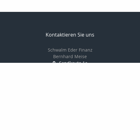
Kontaktieren Sie uns
Schwalm Eder Finanz
Bernhard Meise
Sandkaute 1a
34596 Bad Zwesten
056269217830
01725691087
056269217839
info@schwalm-eder-finanz.de
http://www.schwalm-eder-finanz.de
Nachricht schreiben