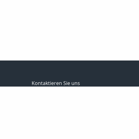
Kontaktieren Sie uns
Schwalm Eder Finanz
Bernhard Meise
Sandkaute 1a
34596 Bad Zwesten
056269217830
01725691087
056269217839
info@schwalm-eder-finanz.de