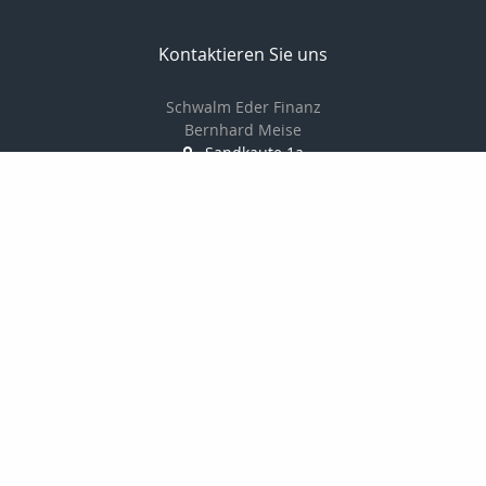
Kontaktieren Sie uns
Schwalm Eder Finanz
Bernhard Meise
Sandkaute 1a
34596 Bad Zwesten
056269217830
01725691087
056269217839
info@schwalm-eder-finanz.de
http://www.schwalm-eder-finanz.de
Nachricht schreiben
Startseite