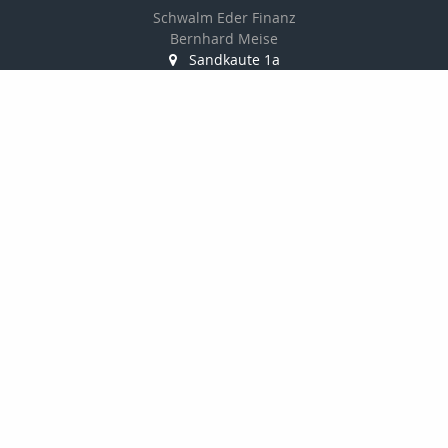
Schwalm Eder Finanz
Bernhard Meise
Sandkaute 1a
34596 Bad Zwesten
056269217830
01725691087
056269217839
info@schwalm-eder-finanz.de
http://www.schwalm-eder-finanz.de
Nachricht schreiben
Startseite
Privat
Gewerbe
Onlinerechner