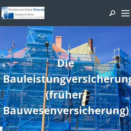
Die
Bauleistungversicherun
(früher:
Bauwesenversicherung)