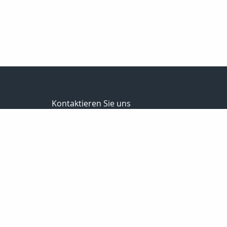
Kontaktieren Sie uns
Schwalm Eder Finanz
Bernhard Meise
Sandkaute 1a
34596 Bad Zwesten
056269217830
01725691087
056269217839
info@schwalm-eder-finanz.de
http://www.schwalm-eder-finanz.de