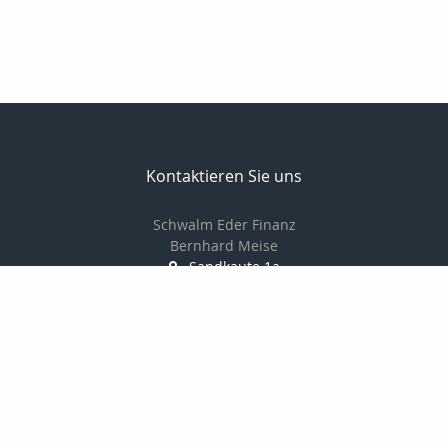
Kontaktieren Sie uns
Schwalm Eder Finanz
Bernhard Meise
Sandkaute 1a
34596 Bad Zwesten
056269217830
01725691087
056269217839
info@schwalm-eder-finanz.de
http://www.schwalm-eder-finanz.de
Nachricht schreiben