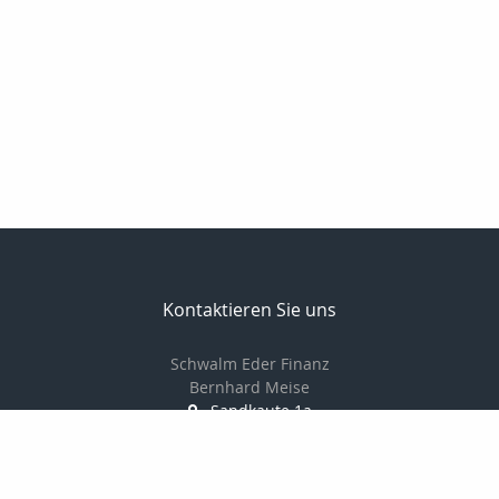
Kontaktieren Sie uns
Schwalm Eder Finanz
Bernhard Meise
Sandkaute 1a
34596 Bad Zwesten
056269217830
01725691087