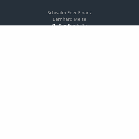
Schwalm Eder Finanz
Bernhard Meise
Sandkaute 1a
34596 Bad Zwesten
056269217830
01725691087
056269217839
info@schwalm-eder-finanz.de
http://www.schwalm-eder-finanz.de
Nachricht schreiben
Startseite
Privat
Gewerbe