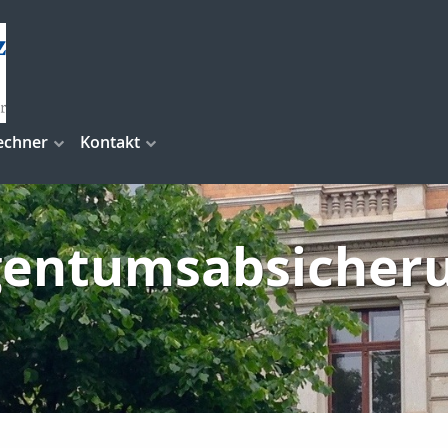
echner
Kontakt
gentumsabsicher