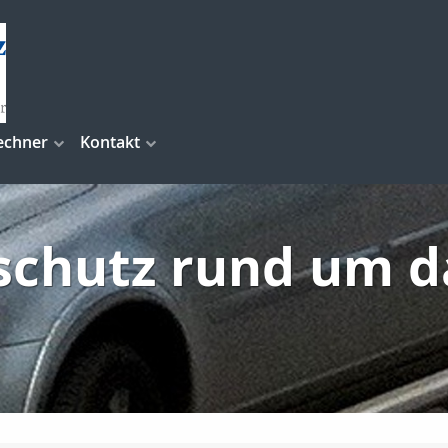
echner
Kontakt
schutz rund um d