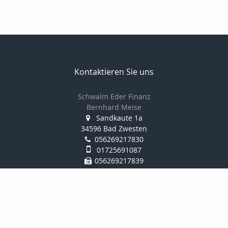
Kontaktieren Sie uns
Schwalm Eder Finanz
Bernhard Meise
Sandkaute 1a
34596 Bad Zwesten
056269217830
01725691087
056269217839
info@schwalm-eder-finanz.de
http://www.schwalm-eder-finanz.de
Nachricht schreiben