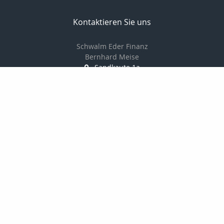
Kontaktieren Sie uns
Schwalm Eder Finanz
Bernhard Meise
Sandkaute 1a
34596 Bad Zwesten
056269217830
01725691087
056269217839
info@schwalm-eder-finanz.de
http://www.schwalm-eder-finanz.de
Nachricht schreiben
Startseite