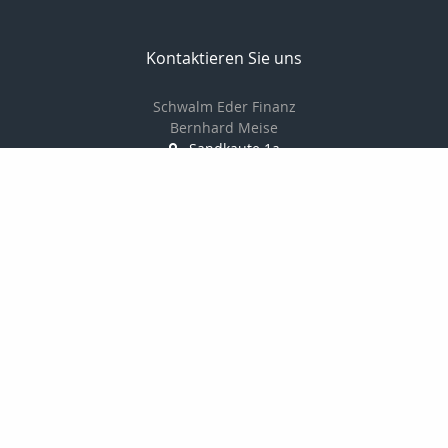
Kontaktieren Sie uns
Schwalm Eder Finanz
Bernhard Meise
Sandkaute 1a
34596 Bad Zwesten
056269217830
01725691087
056269217839
info@schwalm-eder-finanz.de
http://www.schwalm-eder-finanz.de
Nachricht schreiben
Startseite