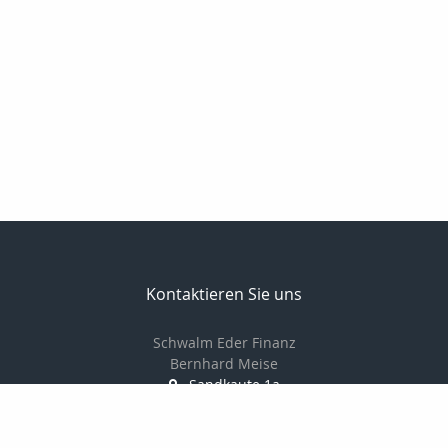
Kontaktieren Sie uns
Schwalm Eder Finanz
Bernhard Meise
Sandkaute 1a
34596 Bad Zwesten
056269217830
01725691087