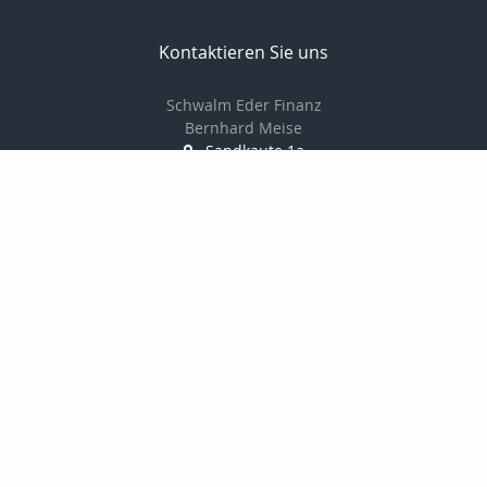
Kontaktieren Sie uns
Schwalm Eder Finanz
Bernhard Meise
Sandkaute 1a
34596 Bad Zwesten
056269217830
01725691087
056269217839
info@schwalm-eder-finanz.de
http://www.schwalm-eder-finanz.de
Nachricht schreiben
Startseite