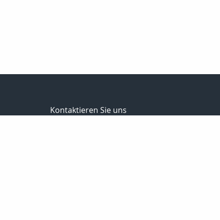
Kontaktieren Sie uns
Schwalm Eder Finanz
Bernhard Meise
Sandkaute 1a
34596 Bad Zwesten
056269217830
01725691087
056269217839
info@schwalm-eder-finanz.de
http://www.schwalm-eder-finanz.de