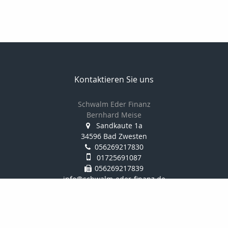
Kontaktieren Sie uns
Schwalm Eder Finanz
Bernhard Meise
Sandkaute 1a
34596 Bad Zwesten
056269217830
01725691087
056269217839
info@schwalm-eder-finanz.de
http://www.schwalm-eder-finanz.de
Nachricht schreiben