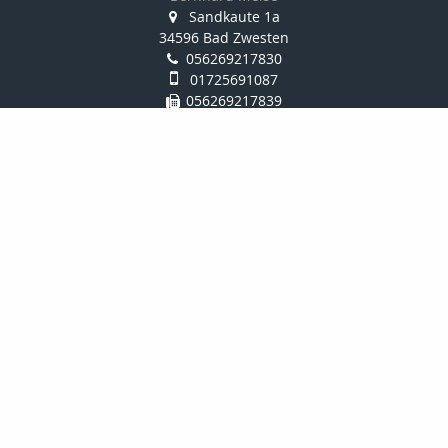
Sandkaute 1a
34596 Bad Zwesten
056269217830
01725691087
056269217839
info@schwalm-eder-finanz.de
http://www.schwalm-eder-finanz.de
Nachricht schreiben
Startseite
Privat
Gewerbe
Onlinerechner
Kontakt