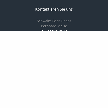
Kontaktieren Sie uns
Schwalm Eder Finanz
Bernhard Meise
Sandkaute 1a
34596 Bad Zwesten
056269217830
01725691087
056269217839
info@schwalm-eder-finanz.de
http://www.schwalm-eder-finanz.de
Nachricht schreiben
Startseite
Privat