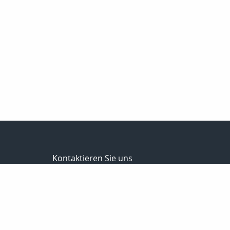
Kontaktieren Sie uns
Schwalm Eder Finanz
Bernhard Meise
Sandkaute 1a
34596 Bad Zwesten
056269217830
01725691087