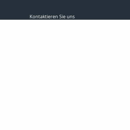
Kontaktieren Sie uns
Schwalm Eder Finanz
Bernhard Meise
Sandkaute 1a
34596 Bad Zwesten
056269217830
01725691087
056269217839
info@schwalm-eder-finanz.de
http://www.schwalm-eder-finanz.de
Nachricht schreiben
Startseite
Privat